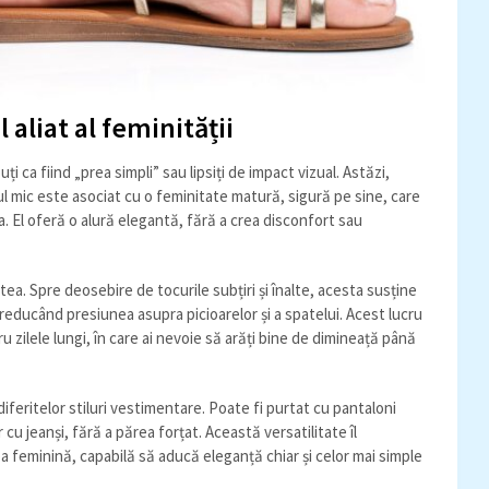
 aliat al feminității
i ca fiind „prea simpli” sau lipsiți de impact vizual. Astăzi,
l mic este asociat cu o feminitate matură, sigură pe sine, care
a. El oferă o alură elegantă, fără a crea disconfort sau
tea. Spre deosebire de tocurile subțiri și înalte, acesta susține
reducând presiunea asupra picioarelor și a spatelui. Acest lucru
ru zilele lungi, în care ai nevoie să arăți bine de dimineață până
eritelor stiluri vestimentare. Poate fi purtat cu pantaloni
 cu jeanși, fără a părea forțat. Această versatilitate îl
 feminină, capabilă să aducă eleganță chiar și celor mai simple