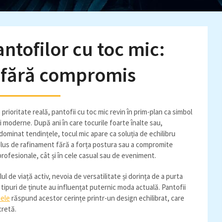
ntofilor cu toc mic:
 fără compromis
prioritate reală, pantofii cu toc mic revin în prim-plan ca simbol
ii moderne. După ani în care tocurile foarte înalte sau,
ominat tendințele, tocul mic apare ca soluția de echilibru
 plus de rafinament fără a forța postura sau a compromite
profesionale, cât și în cele casual sau de eveniment.
l de viață activ, nevoia de versatilitate și dorința de a purta
 tipuri de ținute au influențat puternic moda actuală. Pantofii
iele
răspund acestor cerințe printr-un design echilibrat, care
cretă.