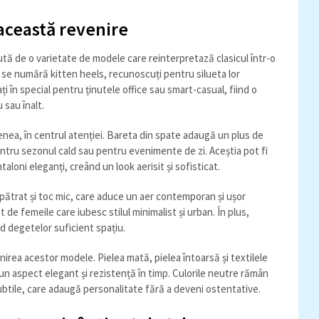
această revenire
tă de o varietate de modele care reinterpretază clasicul într-o
se numără kitten heels, recunoscuți pentru silueta lor
ați în special pentru ținutele office sau smart-casual, fiind o
 sau înalt.
enea, în centrul atenției. Bareta din spate adaugă un plus de
pentru sezonul cald sau pentru evenimente de zi. Aceștia pot fi
taloni eleganți, creând un look aerisit și sofisticat.
 pătrat și toc mic, care aduce un aer contemporan și ușor
de femeile care iubesc stilul minimalist și urban. În plus,
d degetelor suficient spațiu.
finirea acestor modele. Pielea mată, pielea întoarsă și textilele
un aspect elegant și rezistență în timp. Culorile neutre rămân
ubtile, care adaugă personalitate fără a deveni ostentative.