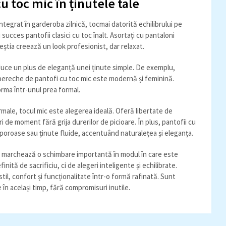
u toc mic în ținutele tale
tegrat în garderoba zilnică, tocmai datorită echilibrului pe
cu succes pantofii clasici cu toc înalt. Asortați cu pantaloni
ceștia creează un look profesionist, dar relaxat.
aduce un plus de eleganță unei ținute simple. De exemplu,
o pereche de pantofi cu toc mic este modernă și feminină.
forma într-unul prea formal.
male, tocul mic este alegerea ideală. Oferă libertate de
i de moment fără grija durerilor de picioare. În plus, pantofii cu
aporoase sau ținute fluide, accentuând naturalețea și eleganța.
ic marchează o schimbare importantă în modul în care este
ită de sacrificiu, ci de alegeri inteligente și echilibrate.
stil, confort și funcționalitate într-o formă rafinată. Sunt
e în același timp, fără compromisuri inutile.