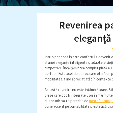
Revenirea pa
eleganță
Într-o perioadă în care confortul a devenit o 
al unei eleganțe inteligente și adaptate vieț
dimpotrivă, încălțămintea complet plată au d
perfect. Este acel tip de toc care oferă un
mobilitatea, fiind apreciat atât în contexte 
Această revenire nu este întâmplătoare. Stilu
piese care pot fi integrate ușor în mai multe
cu toc mic sau o pereche de
pantofi dama p
pune accent pe purtabilitate și estetică dis