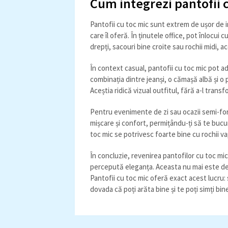
Cum integrezi pantofii c
Pantofii cu toc mic sunt extrem de ușor de in
care îl oferă. În ținutele office, pot înlocui 
drepți, sacouri bine croite sau rochii midi, a
În context casual, pantofii cu toc mic pot 
combinația dintre jeanși, o cămașă albă și 
Aceștia ridică vizual outfitul, fără a-l trans
Pentru evenimente de zi sau ocazii semi-for
mișcare și confort, permițându-ți să te bucur
toc mic se potrivesc foarte bine cu rochii v
În concluzie, revenirea pantofilor cu toc m
percepută eleganța. Aceasta nu mai este defin
Pantofii cu toc mic oferă exact acest lucru: 
dovada că poți arăta bine și te poți simți bin