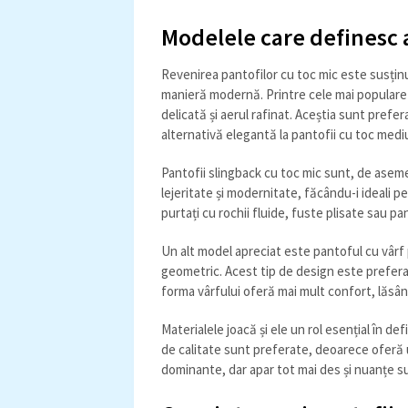
Modelele care definesc 
Revenirea pantofilor cu toc mic este susținu
manieră modernă. Printre cele mai populare 
delicată și aerul rafinat. Aceștia sunt prefer
alternativă elegantă la pantofii cu toc mediu
Pantofii slingback cu toc mic sunt, de asem
lejeritate și modernitate, făcându-i ideali 
purtați cu rochii fluide, fuste plisate sau pan
Un alt model apreciat este pantoful cu vârf
geometric. Acest tip de design este preferat 
forma vârfului oferă mai mult confort, lăsân
Materialele joacă și ele un rol esențial în de
de calitate sunt preferate, deoarece oferă 
dominante, dar apar tot mai des și nuanțe s